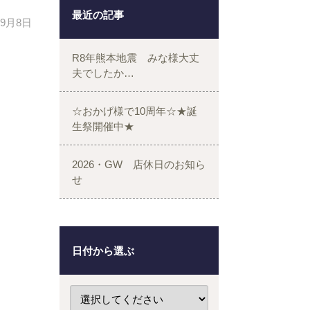
最近の記事
年9月8日
R8年熊本地震 みな様大丈
夫でしたか…
☆おかげ様で10周年☆★誕
生祭開催中★
2026・GW 店休日のお知ら
せ
日付から選ぶ