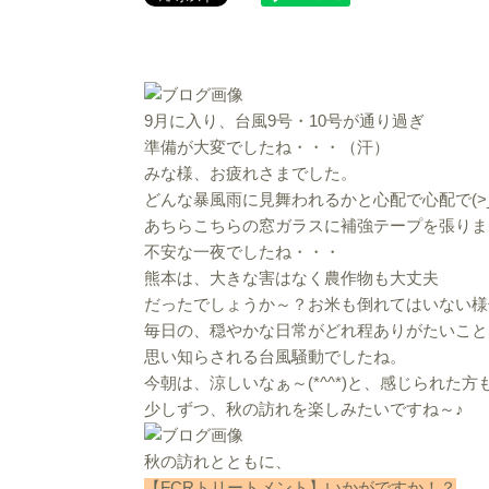
9月に入り、台風9号・10号が通り過ぎ
準備が大変でしたね・・・（汗）
みな様、お疲れさまでした。
どんな暴風雨に見舞われるかと心配で心配で(>_
あちらこちらの窓ガラスに補強テープを張りま
不安な一夜でしたね・・・
熊本は、大きな害はなく農作物も大丈夫
だったでしょうか～？お米も倒れてはいない様
毎日の、穏やかな日常がどれ程ありがたいこと
思い知らされる台風騒動でしたね。
今朝は、涼しいなぁ～(*^^*)と、感じられた
少しずつ、秋の訪れを楽しみたいですね～♪
秋の訪れとともに、
【FCRトリートメント】いかがですか！？