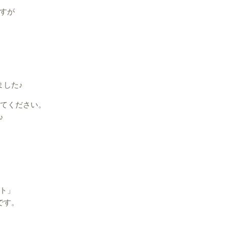
すが
ました♪
してください。
♪
ト」
です。