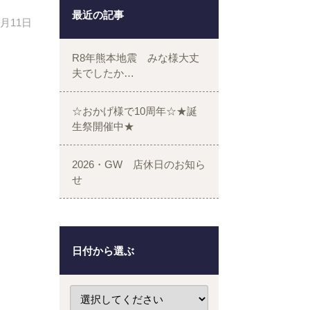
最近の記事
1月11日
R8年熊本地震 みな様大丈
夫でしたか…
☆おかげ様で10周年☆★誕
生祭開催中★
2026・GW 店休日のお知ら
せ
日付から選ぶ