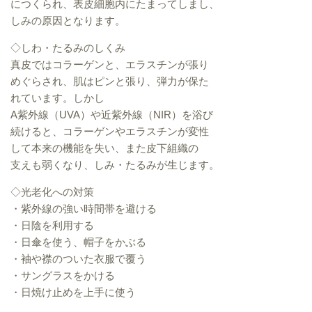
につくられ、表皮細胞内にたまってしまし、
しみの原因となります。
◇しわ・たるみのしくみ
真皮ではコラーゲンと、エラスチンが張り
めぐらされ、肌はピンと張り、弾力が保た
れています。しかし
A紫外線（UVA）や近紫外線（NIR）を浴び
続けると、コラーゲンやエラスチンが変性
して本来の機能を失い、また皮下組織の
支えも弱くなり、しみ・たるみが生じます。
◇光老化への対策
・紫外線の強い時間帯を避ける
・日陰を利用する
・日傘を使う、帽子をかぶる
・袖や襟のついた衣服で覆う
・サングラスをかける
・日焼け止めを上手に使う