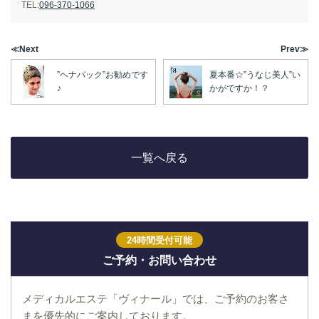
TEL:
096-370-1066
≪Next
Prev≫
”ヘナパック”お勧めです
夏本番☆”うなじ美人”い
♪
かがですか！？
一覧へ戻る
24時間受付可能
ご予約・お問い合わせ
メディカルエステ「ヴィナール」では、ご予約のお客さ
まを優先的にご案内しております。