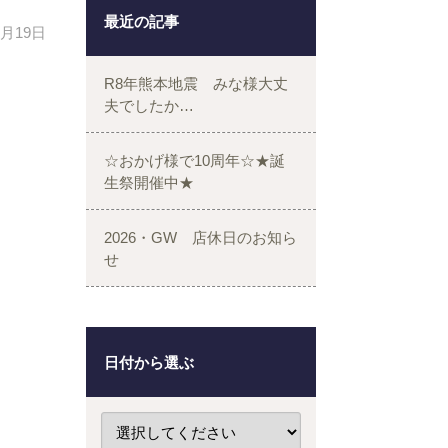
最近の記事
1月19日
R8年熊本地震 みな様大丈
夫でしたか…
☆おかげ様で10周年☆★誕
生祭開催中★
2026・GW 店休日のお知ら
せ
日付から選ぶ