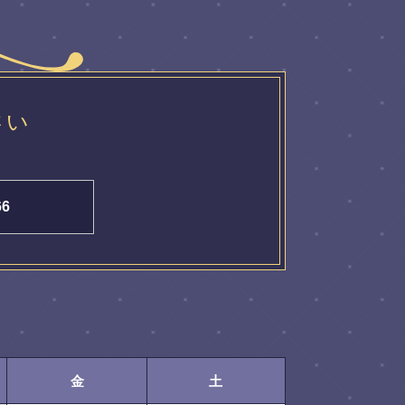
さい
66
金
土