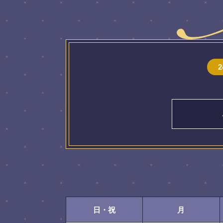
日・祝
月