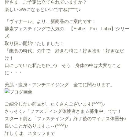
皆さま ご予定は立てられていますか？
楽しいGWになるといいですね(*^^*)♪
「ヴィナール」より、新商品のご案内です！
酵素ファスティングで人気の 【Esthe Pro Labo】シリー
ズ
取り扱い開始いたしました！
「飽食の時代」の中で 好きな時に！好き物を！好きなだ
け！
口にしていた私たち(>_<) そう 身体の中は大変なこと
に・・・
美肌・痩身・アンチエイジング 全てに関わります。
ご紹介したい商品が、たくさんございます(*^^*)♪
さっそく♪「ファスティング体験者さま☆募集中」です！
スタート前と「ファステイング」終了後のマイナス体重分♪
良いことがありますよ～(*^^*)♪
詳しくは、スタッフまで