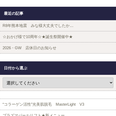
最近の記事
R8年熊本地震 みな様大丈夫でしたか…
☆おかげ様で10周年☆★誕生祭開催中★
2026・GW 店休日のお知らせ
日付から選ぶ
“コラーゲン活性”光美肌脱毛 MasterLight V3
プラズマパールリフト★新メニュー