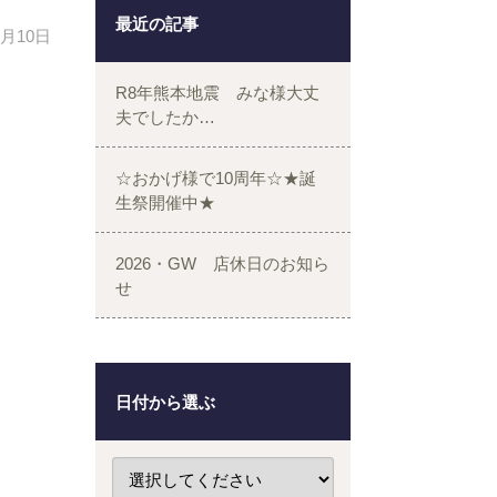
最近の記事
7月10日
R8年熊本地震 みな様大丈
夫でしたか…
☆おかげ様で10周年☆★誕
生祭開催中★
2026・GW 店休日のお知ら
せ
日付から選ぶ