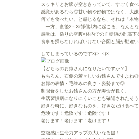
スッキリとお腹が空ききっていて、すごく食べ
感覚があるなら◎甘い物や好物ではなく、大嫌
何でも食べたい、と感じるなら、それは「本物
一方、食後2～3時間以内に起こる、なんとな
感覚は、偽りの空腹×体内での血糖値の乱高下
食事を摂らなければいけない合図と脳が勘違い
してしまっているのです×(>_<)×
【どちらのお猿さんになりたいですか？】
もちろん、右側の若々しいお猿さんですよね◎
お顔の表情・毛並みの良さ・姿勢まで◎
制限食をしたお猿さんの方が寿命が長く、
生活習慣病になりにくいことも確認されたそう
好きな時に、好きなものを、好きなだけ食べて
危険です！危険です！危険です！
老けます！老けます！老けます！
空腹感は生命力アップの大いなる鍵！