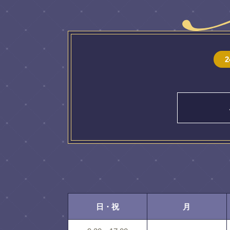
日・祝
月