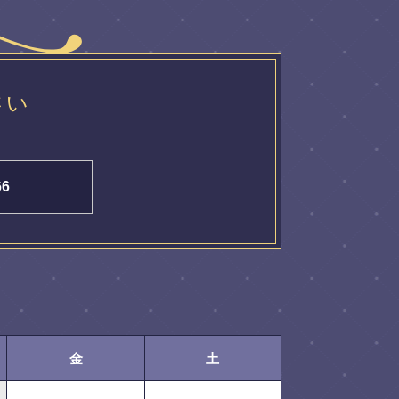
さい
66
金
土