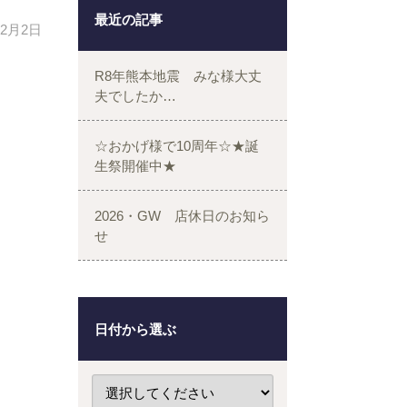
最近の記事
年2月2日
R8年熊本地震 みな様大丈
夫でしたか…
☆おかげ様で10周年☆★誕
生祭開催中★
2026・GW 店休日のお知ら
せ
日付から選ぶ