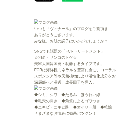
いつも「ヴィナール」のブログをご覧頂き
ありがとうございます。
みな様、お肌の調子はいかがでしょうか？
SNSでも話題の「FCRトリートメント」
☆別名・サンゴのトゲ☆
美容大国韓国発・剥離するタイプです。
FCRは海洋性ミネラルを豊富に含む、コーラ
スポンジア等や天然植物により活性化成分をお
深層部へと浸透、成長因子を導入。
◆シミ、シワ ◆たるみ、ほうれい線
◆毛穴の開き ◆角質によるゴワつき
◆ニキビ・ニキビ跡 ◆オイリー肌 ◆乾燥 
さまざまなお悩みに効果バツグン！