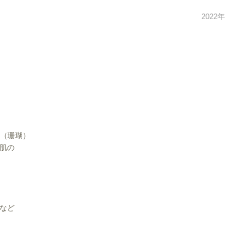
2022
ル（珊瑚）
肌の
など